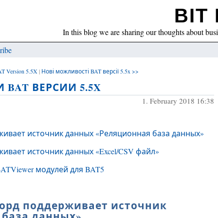
BIT 
In this blog we are sharing our thoughts about bus
ribe
AT Version 5.5X
|
Нові можливості BAT версії 5.5x >>
BAT ВЕРСИИ 5.5X
1. February 2018 16:38
ивает источник данных «Реляционная база данных»
вает источник данных «Excel/CSV файл»
BATViewer модулей для BAT5
орд поддерживает источник
 база данных»