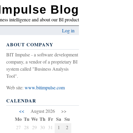
Impulse Blog
iness intelligence and about our BI product
Log in
ABOUT COMPANY
BIT Impulse - a software development
company, a vendor of a proprietary BI
system called "Business Analysis
Tool".
Web site:
www.bitimpulse.com
CALENDAR
<<
August 2026
>>
Mo
Tu
We
Th
Fr
Sa
Su
27
28
29
30
31
1
2