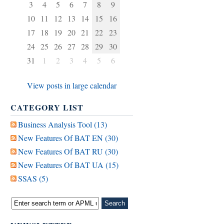
3
4
5
6
7
8
9
10
11
12
13
14
15
16
17
18
19
20
21
22
23
24
25
26
27
28
29
30
31
1
2
3
4
5
6
View posts in large calendar
CATEGORY LIST
Business Analysis Tool (13)
New Features Of BAT EN (30)
New Features Of BAT RU (30)
New Features Of BAT UA (15)
SSAS (5)