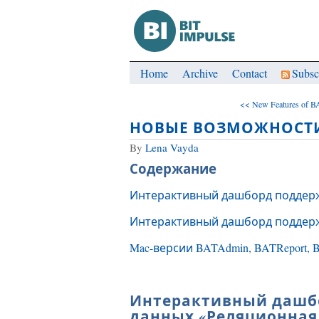
Home
Archive
Contact
Subsc
<< New Features of B
НОВЫЕ ВОЗМОЖНОСТИ 
By
Lena Vayda
Содержание
Интерактивный дашборд поддерж
Интерактивный дашборд поддержи
Mac-версии BATAdmin, BATReport, 
Интерактивный дашб
данных «Реляционная